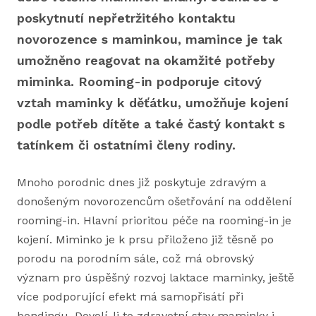
poskytnutí nepřetržitého kontaktu
novorozence s maminkou, mamince je tak
umožněno reagovat na okamžité potřeby
miminka. Rooming-in podporuje citový
vztah maminky k děťátku, umožňuje kojení
podle potřeb dítěte a také častý kontakt s
tatínkem či ostatními členy rodiny.
Mnoho porodnic dnes již poskytuje zdravým a
donošeným novorozencům ošetřování na oddělení
rooming-in. Hlavní prioritou péče na rooming-in je
kojení. Miminko je k prsu přiloženo již těsně po
porodu na porodním sále, což má obrovský
význam pro úspěšný rozvoj laktace maminky, ještě
více podporující efekt má samopřisátí při
bondingu. Dovolí-li to zdravotní stav maminky i