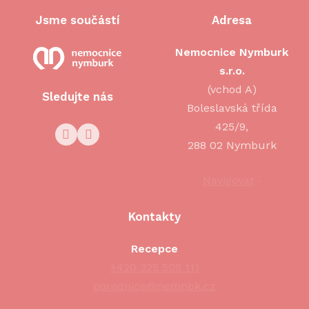
Jsme součástí
Adresa
Nemocnice Nymburk
s.r.o.
(vchod A)
Sledujte nás
Boleslavská třída
425/9,
288 02 Nymburk
Navigovat
Kontakty
Recepce
+420 325 505 111
porodnice@nemnbk.cz