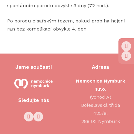
spontánním porodu obvykle 3 dny (72 hod.).
Po porodu císařským řezem, pokud probíhá hojení
ran bez komplikací obvykle 4. den.
Jsme součástí
Adresa
Nemocnice Nymburk
s.r.o.
(vchod A)
Sledujte nás
Boleslavská třída
425/9,
288 02 Nymburk